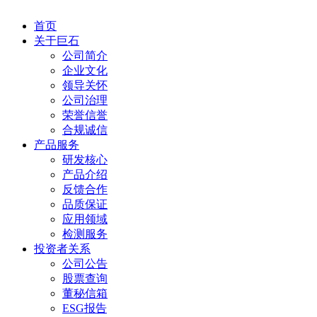
首页
关于巨石
公司简介
企业文化
领导关怀
公司治理
荣誉信誉
合规诚信
产品服务
研发核心
产品介绍
反馈合作
品质保证
应用领域
检测服务
投资者关系
公司公告
股票查询
董秘信箱
ESG报告