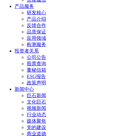
产品服务
研发核心
产品介绍
反馈合作
品质保证
应用领域
检测服务
投资者关系
公司公告
股票查询
董秘信箱
ESG报告
政策声明
新闻中心
巨石新闻
文化巨石
视频新闻
行业动态
媒体聚焦
党的建设
商业道德