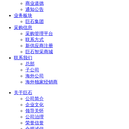
商业道德
通知公告
业务板块
巨石集团
采购信息
采购管理平台
联系方式
新供应商注册
巨石智采商城
联系我们
总部
子公司
海外公司
海外独家经销商
关于巨石
公司简介
企业文化
领导关怀
公司治理
荣誉信誉
合规诚信