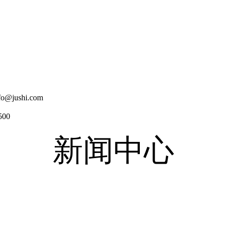
o@jushi.com
00
新闻中心